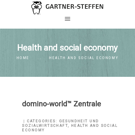
ABOUT
SEMINAR
Health and social economy
AKTUELLE TERMINE
HOME
...
HEALTH AND SOCIAL ECONOMY
COACHING
MEDIATION
TEAM FORMATION
CONTACT
domino-world™ Zentrale
CATEGORIES:
GESUNDHEIT UND
SOZIALWIRTSCHAFT
,
HEALTH AND SOCIAL
ECONOMY